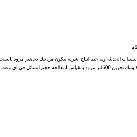
لتقنيات الحديثة وبه خط انتاج اشربة يتكون من تنك تحضير مزود بالسخ
ومعزول حرارياً مزود بلوحة تحكم كهربائي سعة 600لتر وفلتر s.s.316 وتنك تخزين 600لتر مزود بمقيا