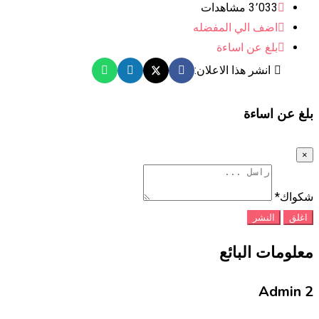
3٬033 مشاهدات
اضف الي المفضله
بلغ عن اساءة
انشر هذا الاعلان:
بلغ عن اساءة
×
شكواك
*
اغلق
النشر
معلومات البائع
Admin 2