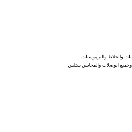
انات والخلاط والترموستات
س لمعالجة حجم السائل فى اى وقت وجميع الوصلات والمحابس ستلس