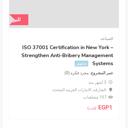
للبيع
الصناعه
الصنا
ISO 37001 Certification in New York –
رخصة
Strengthen Anti-Bribery Management
عمر 
Systems
مشهور
صافي 
مصاري
عمر المشروع
مجرد فكره (0)
4 س
3 أشهر منذ
ا
الشارقه
,
الامارات العربيه المتحده
7
107 مشاهدات
000
EGP
1
(ثابت)