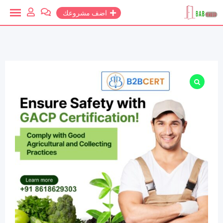
خطي
اضف مشروعك
لمحتوي