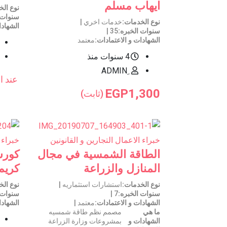
ايهاب مسلم
نوع ال
سنوات 
نوع الخدمات
خدمات اخري
الشهادا
سنوات الخبره
35
الشهادات و الاعتمادات
معتمد
4 سنوات منذ
ِADMIN
عند ا
EGP
1,300
(ثابت)
خبراء الاعمال التجارين و القانونين
خبراء 
الطاقة الشمسية في مجال
كورس
المنازل والزراعة
كريم
نوع الخدمات
استشارات استثماريه
نوع ال
سنوات الخبره
7
سنوات 
الشهادات و الاعتمادات
معتمد
الشهادا
ما هي
مصمم نظم طاقة شمسيه
الشهادات و
بمشروعات وزارة الزراعة