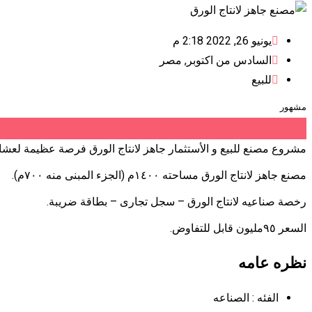
يونيو 26, 2022 2:18 م
السادس من اكتوبر
,
مصر
للبيع
مشهور
EGP
95,000,000
(قابل للتفاوض)
مشروع مصنع للبيع و الأستثمار جاهز لانتاج الورق فرصة عظيمة لعشاق الاستثم
مصنع جاهز لانتاج الورق مساحته ١٤٠٠م (الجزء المبنى منه ٧٠٠م).
رخصة صناعيه لانتاج الورق – سجل تجارى – بطاقة ضريبة.
السعر ٩٥مليون قابل للتفاوض.
نظره عامه
الفئه :
الصناعه