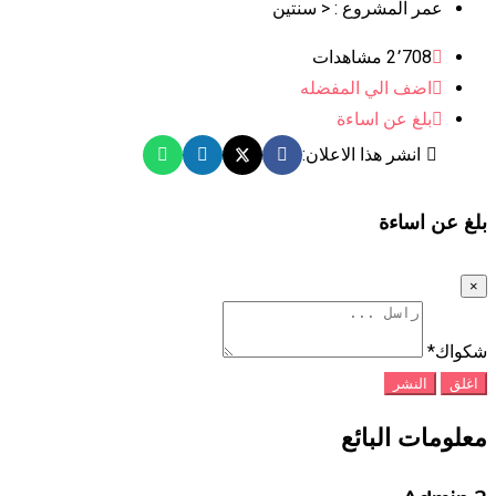
عمر المشروع :
< سنتين
2٬708 مشاهدات
اضف الي المفضله
بلغ عن اساءة
انشر هذا الاعلان:
بلغ عن اساءة
×
شكواك
*
اغلق
النشر
معلومات البائع