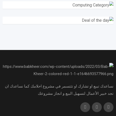
نساعدك تبيع او تشارك او تثتسمر في مشروع احلامك كما نساعدك ان
تجد خبير الأعمال لتسهيل البيع و انجاز مشروعك