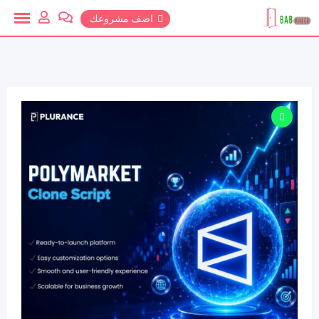
خطي
اضف مشروعك
لمحتوي