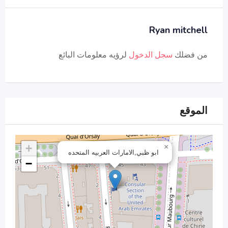
Ryan mitchell
من فضلك
سجل الدخول
لرؤيه معلومات البائع
الموقع
+
×
ابو ظبي,الامارات العربيه المتحده
−