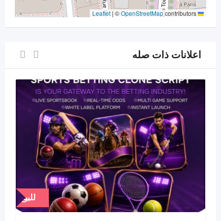
|
©
OpenStreetMap
contributors
Leaflet
اعلانات ذات صله
للبيع