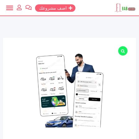
خطي
اضف مشروعك
لمحتوي