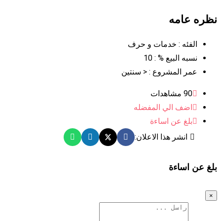
نظره عامه
الفئه :
خدمات و حرف
نسبه البيع % :
10
عمر المشروع :
< سنتين
90 مشاهدات
اضف الي المفضله
بلغ عن اساءة
انشر هذا الاعلان:
بلغ عن اساءة
×