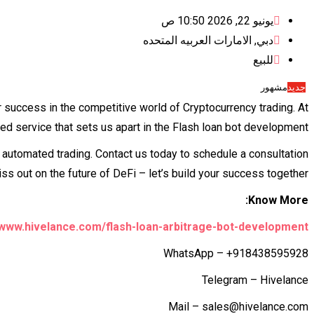
يونيو 22, 2026 10:50 ص
دبي
,
الامارات العربيه المتحده
للبيع
جديد
مشهور
or success in the competitive world of Cryptocurrency trading. At
sed service that sets us apart in the Flash loan bot development
f automated trading. Contact us today to schedule a consultation
ss out on the future of DeFi – let’s build your success together.
Know More:
/www.hivelance.com/flash-loan-arbitrage-bot-development
WhatsApp – +918438595928
Telegram – Hivelance
Mail – sales@hivelance.com