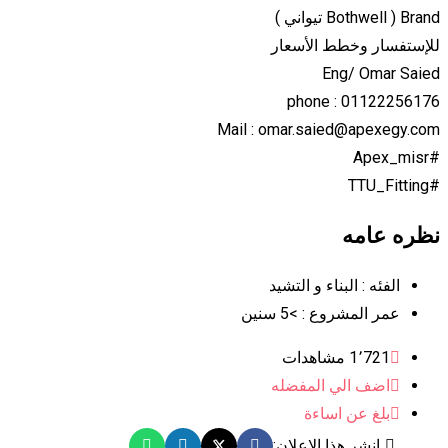
Brand ( Bothwell تيواني )
للإستفسار وخطط الأسعار
Eng/ Omar Saied
phone : 01122256176
Mail : omar.saied@apexegy.com
#Apex_misr
#TTU_Fitting
نظره عامه
الفئه :
البناء و التشيد
عمر المشروع :
>5 سنين
1٬721 مشاهدات
اضف الي المفضله
بلغ عن اساءة
انشر هذا الاعلان: