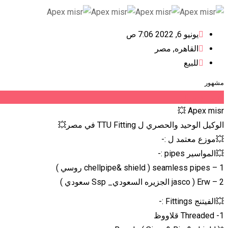
يونيو 6, 2022 7:06 ص
القاهره
,
مصر
للبيع
مشهور
عند الاتصال
Apex misr 💥
الوكيل الوحيد والحصري ل TTU Fitting في مصر💥
💥موزع معتمد ل :-
💥المواسير pipes :-
1 – seamless pipes ( chellpipe& shield روسي )
2 – Erw ( jasco الجزيره السعودي_ Ssp سعودي )
💥الفيتنج Fittings :-
1- Threaded قلاووظ