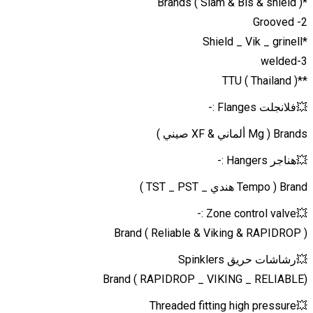
*Brands ( Siam & Bis & shield )
2- Grooved
*Shield _ Vik _ grinell
3-welded
**TTU ( Thailand )
💥فلانجلت Flanges :-
Brands ( Mg ألماني & XF صيني )
💥هناجر Hangers :-
Brand ( Tempo هندي _ TST _ PST )
💥Zone control valve :-
Brand ( Reliable & Viking & RAPIDROP )
💥رشاشات حريق Spinklers
Brand ( RAPIDROP _ VIKING _ RELIABLE)
💥Threaded fitting high pressure