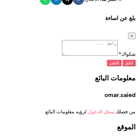
بلغ عن اساءة
×
شكواك
*
اغلق
النشر
معلومات البائع
omar.saied
من فضلك
سجل الدخول
لرؤيه معلومات البائع
الموقع