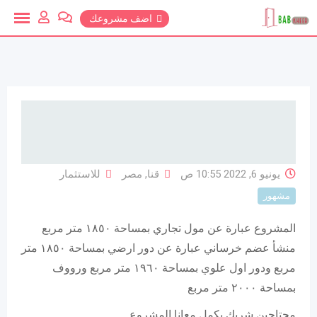
خطي
اضف مشروعك
لمحتوي
يونيو 6, 2022 10:55 ص
قنا
,
مصر
للاستثمار
مشهور
المشروع عبارة عن مول تجاري بمساحة ١٨٥٠ متر مربع
منشأ عضم خرساني عبارة عن دور ارضي بمساحة ١٨٥٠ متر
مربع ودور اول علوي بمساحة ١٩٦٠ متر مربع ورووف
بمساحة ٢٠٠٠ متر مربع
محتاجين شريك يكمل معانا المشروع