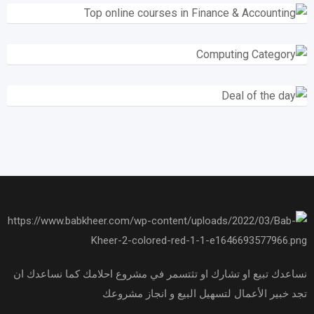
نساعدك تبيع او تشارك او تثتسمر في مشروع احلامك كما نساعدك ان
تجد خبير الأعمال لتسهيل البيع و انجاز مشروعك