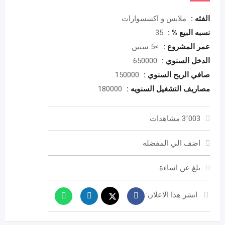
الفئه :
ملابس و اكسسوارات
نسبه البيع % :
35
عمر المشروع :
>5 سنين
الدخل السنوي :
650000
صافي الربح السنوي :
150000
مصاريف التشغيل السنويه :
180000
3٬003 مشاهدات
اضف الي المفضله
بلغ عن اساءة
انشر هذا الاعلان: