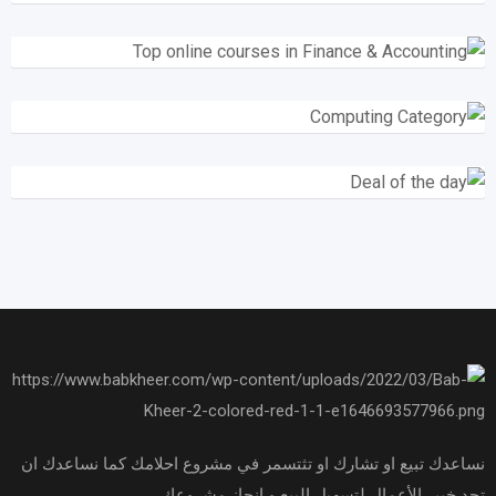
نساعدك تبيع او تشارك او تثتسمر في مشروع احلامك كما نساعدك ان
تجد خبير الأعمال لتسهيل البيع و انجاز مشروعك