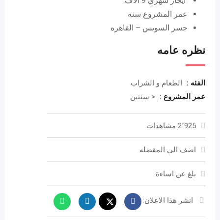
ايجار شهري 9 الاف.
عمر المشروع سنه
جسر السويس – القاهره
نظره عامه
الفئه :
الطعام و الشراب
عمر المشروع :
< سنتين
2٬925 مشاهدات
اضف الي المفضله
بلغ عن اساءة
انشر هذا الاعلان: