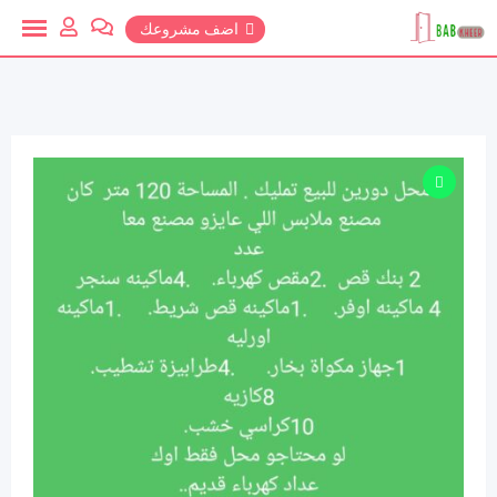
خطي
اضف مشروعك
لمحتوي