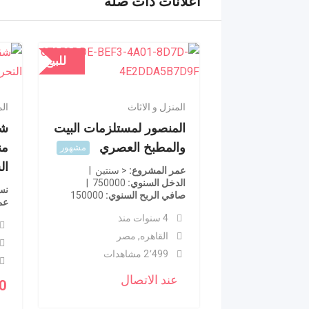
اعلانات ذات صله
للبيع
المنزل و الاثاث
الم
المنصور لمستلزمات البيت
والمطبخ العصري
من
مشهور
ال
عمر المشروع
< سنتين
الدخل السنوي
750000
نسب
صافي الربح السنوي
150000
عم
4 سنوات منذ
القاهره
,
مصر
2٬499 مشاهدات
عند الاتصال
0
ا