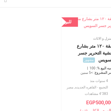
للبيع
نزل و الاثاث
شقة ١٢٠ متر بشارع
شية التحرير جسر
سويس
مشهور
ه البيع %
100
ر المشروع
>5 سنين
4 سنوات منذ
التجمع - القاهره الجديده
,
مصر
4٬383 مشاهدات
EGP
500,00
لسعر الكلي
(ثابت)