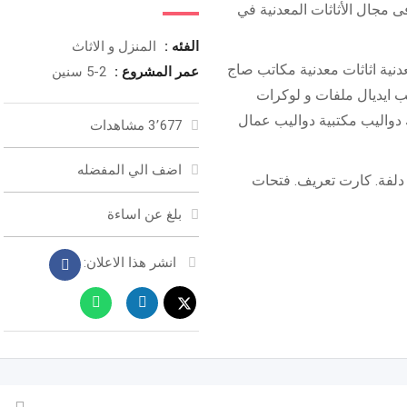
ى مجال الأثاثات المعدنية في
الفئه :
المنزل و الاثاث
معدنية اثاثات معدنية مكاتب صاج
عمر المشروع :
2-5 سنين
ب ايديال ملفات و لوكرات
 دواليب مكتبية دواليب عمال
3٬677 مشاهدات
اضف الي المفضله
يوجد توصيل للمنتجات لجميع المحافظات 12 دلفة. كارت تعريف. فتحات
بلغ عن اساءة
انشر هذا الاعلان: