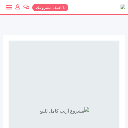
خطي
اضف مشروعك
لمحتوي