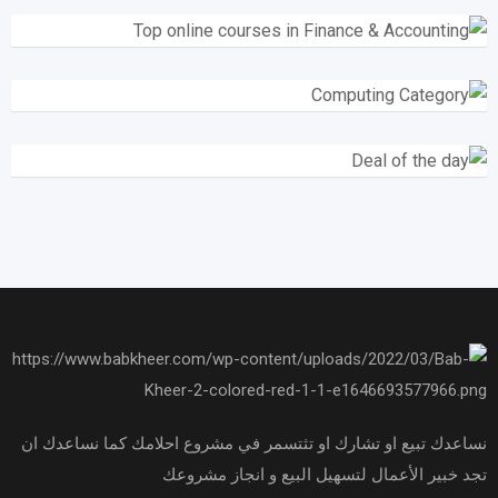
نساعدك تبيع او تشارك او تثتسمر في مشروع احلامك كما نساعدك ان
تجد خبير الأعمال لتسهيل البيع و انجاز مشروعك