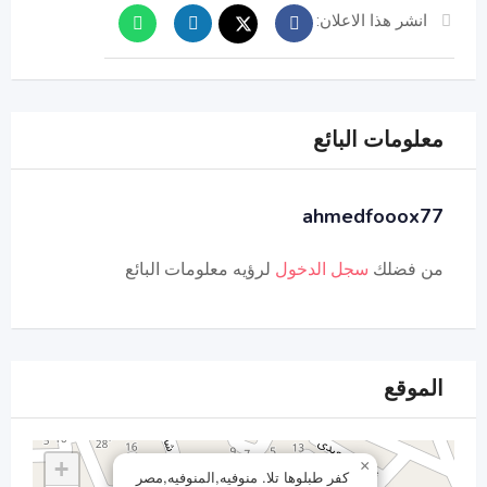
انشر هذا الاعلان:
معلومات البائع
ahmedfooox77
من فضلك
سجل الدخول
لرؤيه معلومات البائع
الموقع
+
×
كفر طبلوها تلا. منوفيه,المنوفيه,مصر