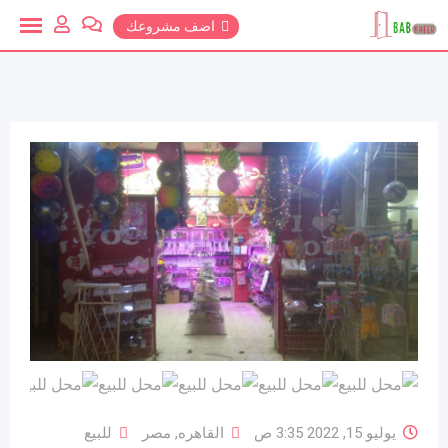
خطي
اضف مشروعك
لمحتوي
يوليو 15, 2022 3:35 ص
القاهره
,
مصر
للبيع