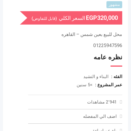
مشهور
EGP
320,000
السعر الكلي
(قابل للتفاوض)
محل للبيع بعين شمس – القاهره
01225947596
نظره عامه
الفئه :
البناء و التشيد
عمر المشروع :
>5 سنين
2٬941 مشاهدات
اضف الي المفضله
بلغ عن اساءة