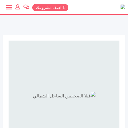
خطي
اضف مشروعك
لمحتوي