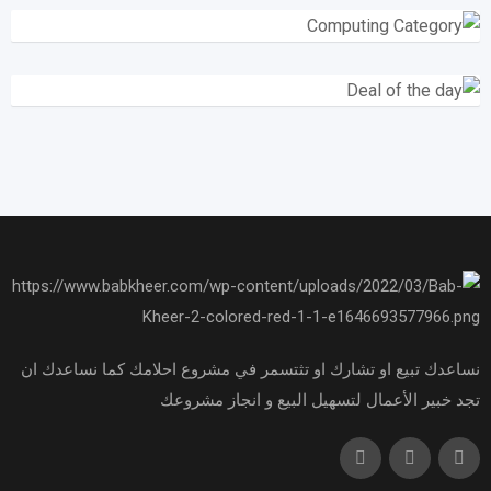
نساعدك تبيع او تشارك او تثتسمر في مشروع احلامك كما نساعدك ان
تجد خبير الأعمال لتسهيل البيع و انجاز مشروعك