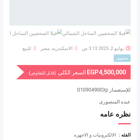
يوليو 2, 2025 3:13 ص
الاسكندريه
,
مصر
للبيع
مشهور
EGP
4,500,000
السعر الكلي
(قابل للتفاوض)
للإستفسار 0109049003p
عبده المنصورى
نظره عامه
الفئه :
الالكترونيات و الاجهزه