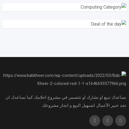
نساعدك تبيع او تشارك او تثتسمر في مشروع احلامك كما نساعدك ان
تجد خبير الأعمال لتسهيل البيع و انجاز مشروعك