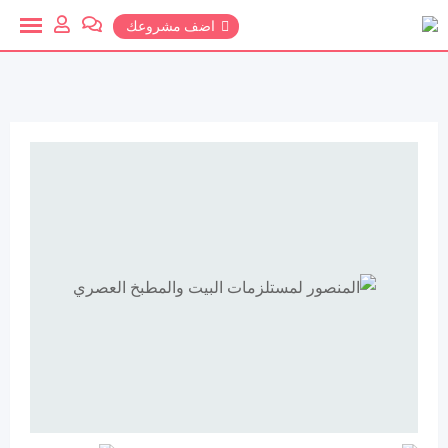
خطي
اضف مشروعك
لمحتوي