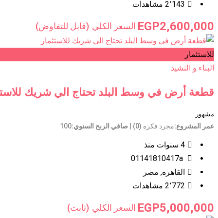
2٬143 مشاهدات
EGP
2,600,000
السعر الكلي
(قابل للتفاوض)
للاستثمار
البناء و التشيد
قطعة أرض في وسط البلد تحتاج الي شريك للاستث
مشهور
عمر المشروع
مجرد فكره (0)
صافي الربح السنوي
100
4 سنوات منذ
01141810417a
القاهره
,
مصر
2٬772 مشاهدات
EGP
5,000,000
السعر الكلي
(ثابت)