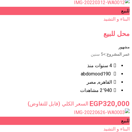
للبيع
البناء و التشيد
محل للبيع
مشهور
عمر المشروع
>5 سنين
4 سنوات منذ
abdomood190
القاهره
,
مصر
2٬940 مشاهدات
EGP
320,000
السعر الكلي
(قابل للتفاوض)
للبيع
البناء و التشيد