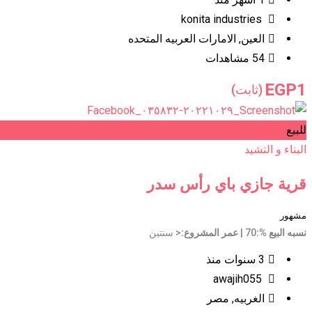
konita industries
العين
,
الامارات العربيه المتحده
54 مشاهدات
EGP
1
(ثابت)
للبيع
البناء و التشيد
قرية جازي باي رأس سدر
مشهور
نسبه البيع %
70
عمر المشروع
< سنتين
3 سنوات منذ
awajih055
الغربيه
,
مصر