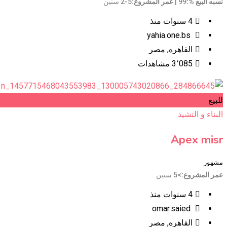
نسبه البيع %
99
عمر المشروع
2-5 سنين
4 سنوات منذ
yahia.one.bs
القاهره
,
مصر
3٬085 مشاهدات
للبيع
البناء و التشيد
Apex misr
مشهور
عمر المشروع
>5 سنين
4 سنوات منذ
omar.saied
القاهره
,
مصر