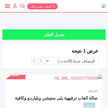
خطي
اضف مشروعك
لمحتوي
تعديل الفلتر
عرض 1 نتيحه
للايجار
الترفيه
صالة العاب ترفيهية بلى ستيشن وبلياردو وكافية
مشهور